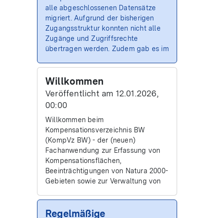
alle abgeschlossenen Datensätze
migriert. Aufgrund der bisherigen
Zugangsstruktur konnten nicht alle
Zugänge und Zugriffsrechte
übertragen werden. Zudem gab es im
alten Verzeichnis für Ökokonto-
Maßnahmen nur einen Zugang pro
Maßnahme. Bitte beachten Sie daher
Willkommen
für Zugriffsrechte auf Datensätze die
Veröffentlicht am 12.01.2026,
folgenden Hinweise dazu im
00:00
Handbuch:
Willkommen beim
Migrierte Datensätze und
Kompensationsverzeichnis BW
Zugriffsrechte für
(KompVz BW) - der (neuen)
Maßnahmenträger
Fachanwendung zur Erfassung von
Migrierte Datensätze und
Kompensationsflächen,
Zugriffsrechte für
Beeinträchtigungen von Natura 2000-
Zulassungsbehörden und
Gebieten sowie zur Verwaltung von
Vorhabenträger
Ökokonto-Maßnahmen.
Bitte beachten Sie auch unsere
Regelmäßige